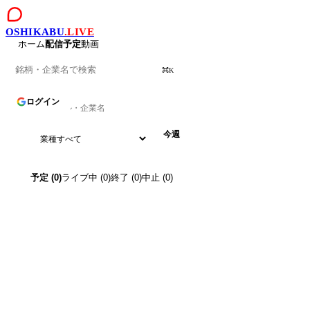
OSHIKABU
.LIVE
ホーム
配信予定
動画
⌘K
配信予定
全
-
件 ·
2026
年
7
月
ログイン
今週
予定
(
0
)
ライブ中
(
0
)
終了
(
0
)
中止
(
0
)