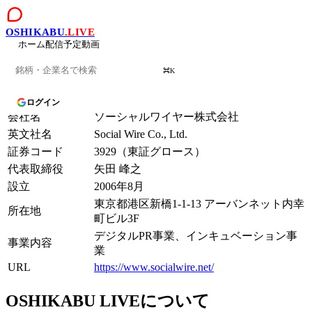
OSHIKABU
.LIVE
ホーム
配信予定
動画
運営会社
⌘K
ログイン
会社名
ソーシャルワイヤー株式会社
英文社名
Social Wire Co., Ltd.
証券コード
3929（東証グロース）
代表取締役
矢田 峰之
設立
2006年8月
東京都港区新橋1-1-13 アーバンネット内幸
所在地
町ビル3F
デジタルPR事業、インキュベーション事
事業内容
業
URL
https://www.socialwire.net/
OSHIKABU LIVEについて